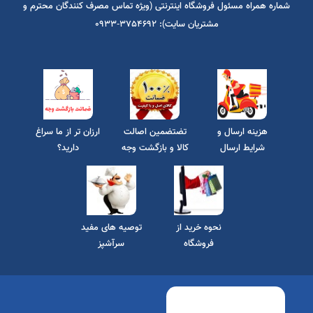
شماره تماس مسئول فروش کارخانه (فقط مغازه داران و عاملین پخش):
09104468806
شماره همراه مسئول فروشگاه اینترنتی (ویژه تماس مصرف کنندگان محترم و
مشتریان سایت): 3754692-0933
هزینه ارسال و
تضتضمین اصالت
ارزان تر از ما سراغ
شرایط ارسال
کالا و بازگشت وجه
دارید؟
رایگان
نحوه خرید از
توصیه های مفید
فروشگاه
سرآشپز