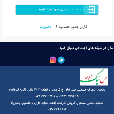
به حساب کاربری خود وارد شوید
کاربر جدید هستید ؟
عضویت
ا در شبکه های اجتماعی دنبال کنید
زنجان، شهرک صنعتی علی آباد، خ فروردین، قطعه 203 تلفن ثابت کارخانه:
02432221495 و 02432222148