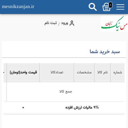
0
mesnikzanjan.ir
ورود
ثبت نام
/
سبد خرید شما
ماره
نام کالا
مشخصات
تعدادکالا
قیمت واحد(تومان)
جمع
جمع کالا
9% مالیات ارزش افزده
0